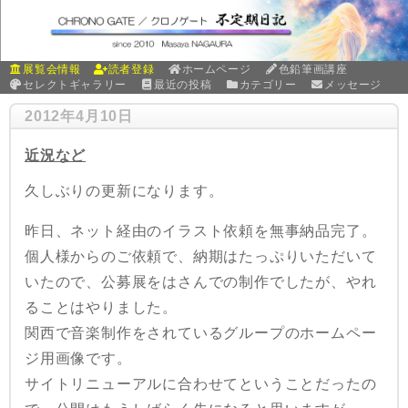
展覧会情報
読者登録
ホームページ
色鉛筆画講座
セレクトギャラリー
最近の投稿
カテゴリー
メッセージ
2012年4月10日
近況など
久しぶりの更新になります。
昨日、ネット経由のイラスト依頼を無事納品完了。
個人様からのご依頼で、納期はたっぷりいただいて
いたので、公募展をはさんでの制作でしたが、やれ
ることはやりました。
関西で音楽制作をされているグループのホームペー
ジ用画像です。
サイトリニューアルに合わせてということだったの