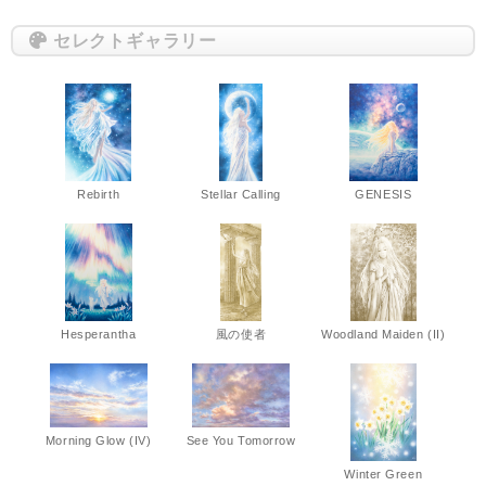
セレクトギャラリー
Rebirth
Stellar Calling
GENESIS
Hesperantha
風の使者
Woodland Maiden (II)
Morning Glow (IV)
See You Tomorrow
Winter Green