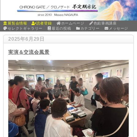
展覧会情報
読者登録
ホームページ
色鉛筆画講座
セレクトギャラリー
最近の投稿
カテゴリー
メッセージ
2025年6月29日
実演＆交流会風景