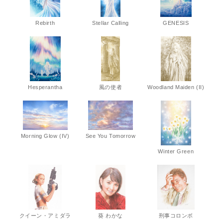
Rebirth
Stellar Calling
GENESIS
Hesperantha
風の使者
Woodland Maiden (II)
Morning Glow (IV)
See You Tomorrow
Winter Green
クイーン・アミダラ
葵 わかな
刑事コロンボ