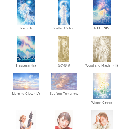
Rebirth
Stellar Calling
GENESIS
Hesperantha
風の使者
Woodland Maiden (II)
Morning Glow (IV)
See You Tomorrow
Winter Green