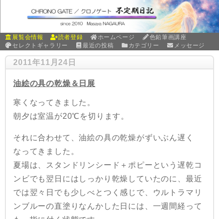
展覧会情報
読者登録
ホームページ
色鉛筆画講座
セレクトギャラリー
最近の投稿
カテゴリー
メッセージ
2011年11月24日
油絵の具の乾燥＆日展
寒くなってきました。
朝夕は室温が20℃を切ります。
それに合わせて、油絵の具の乾燥がずいぶん遅く
なってきました。
夏場は、スタンドリンシード＋ポピーという遅乾コ
ンビでも翌日にはしっかり乾燥していたのに、最近
では翌々日でも少しべとつく感じで、ウルトラマリ
ンブルーの直塗りなんかした日には、一週間経って