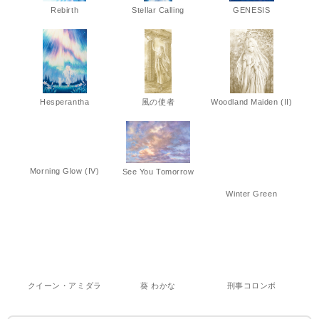
Rebirth
Stellar Calling
GENESIS
Hesperantha
風の使者
Woodland Maiden (II)
Morning Glow (IV)
See You Tomorrow
Winter Green
クイーン・アミダラ
葵 わかな
刑事コロンボ