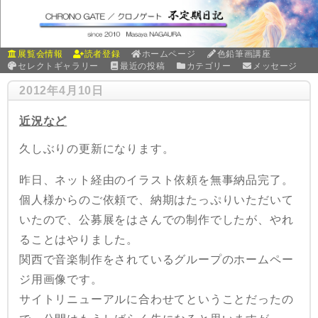
展覧会情報
読者登録
ホームページ
色鉛筆画講座
セレクトギャラリー
最近の投稿
カテゴリー
メッセージ
2012年4月10日
近況など
久しぶりの更新になります。
昨日、ネット経由のイラスト依頼を無事納品完了。
個人様からのご依頼で、納期はたっぷりいただいて
いたので、公募展をはさんでの制作でしたが、やれ
ることはやりました。
関西で音楽制作をされているグループのホームペー
ジ用画像です。
サイトリニューアルに合わせてということだったの