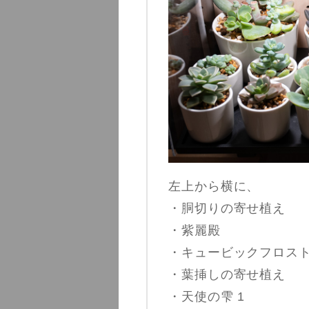
左上から横に、
・胴切りの寄せ植え
・紫麗殿
・キュービックフロス
・葉挿しの寄せ植え
・天使の雫 1