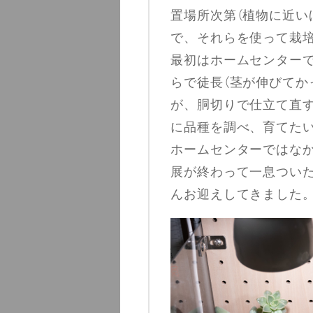
置場所次第（植物に近い
で、それらを使って栽
最初はホームセンター
らで徒長（茎が伸びてか
が、胴切りで仕立て直
に品種を調べ、育てた
ホームセンターではな
展が終わって一息つい
んお迎えしてきました