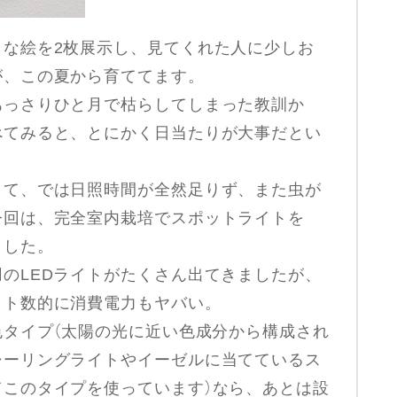
さな絵を2枚展示し、見てくれた人に少しお
が、この夏から育ててます。
あっさりひと月で枯らしてしまった教訓か
べてみると、とにかく日当たりが大事だとい
して、では日照時間が全然足りず、また虫が
今回は、完全室内栽培でスポットライトを
ました。
のLEDライトがたくさん出てきましたが、
ット数的に消費電力もヤバい。
色タイプ（太陽の光に近い色成分から構成され
シーリングライトやイーゼルに当てているス
てこのタイプを使っています）なら、あとは設