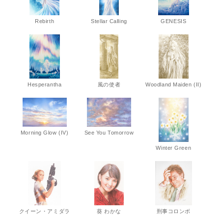
Rebirth
Stellar Calling
GENESIS
Hesperantha
風の使者
Woodland Maiden (II)
Morning Glow (IV)
See You Tomorrow
Winter Green
クイーン・アミダラ
葵 わかな
刑事コロンボ