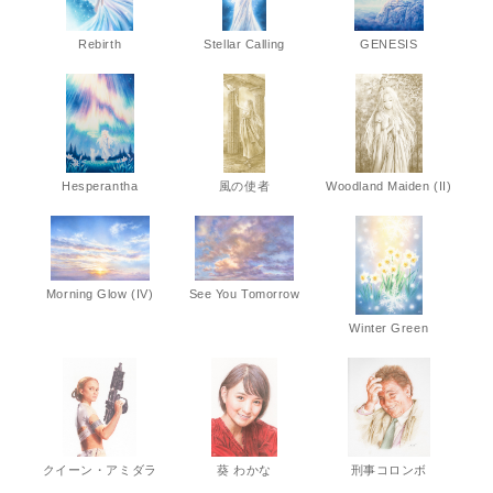
Rebirth
Stellar Calling
GENESIS
Hesperantha
風の使者
Woodland Maiden (II)
Morning Glow (IV)
See You Tomorrow
Winter Green
クイーン・アミダラ
葵 わかな
刑事コロンボ