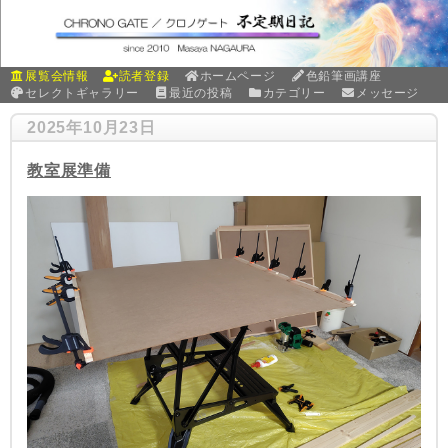
展覧会情報
読者登録
ホームページ
色鉛筆画講座
セレクトギャラリー
最近の投稿
カテゴリー
メッセージ
2025年10月23日
教室展準備