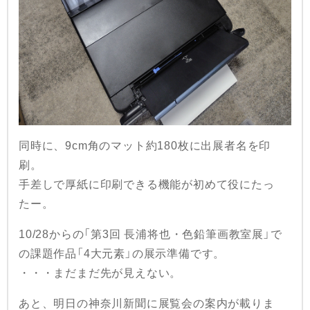
同時に、9cm角のマット約180枚に出展者名を印
刷。
手差しで厚紙に印刷できる機能が初めて役にたっ
たー。
10/28からの「第3回 長浦将也・色鉛筆画教室展」で
の課題作品「4大元素」の展示準備です。
・・・まだまだ先が見えない。
あと、明日の神奈川新聞に展覧会の案内が載りま