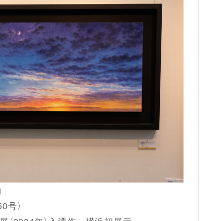
」
50号）