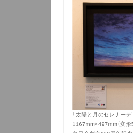
「太陽と月のセレナーデ
1167mm×497mm（変形