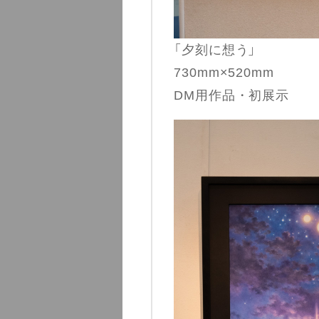
「夕刻に想う」
730mm×520mm
DM用作品・初展示