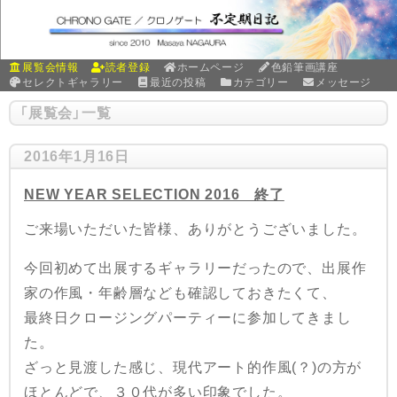
展覧会情報
読者登録
ホームページ
色鉛筆画講座
セレクトギャラリー
最近の投稿
カテゴリー
メッセージ
「
展覧会
」
一覧
2016年1月16日
NEW YEAR SELECTION 2016 終了
ご来場いただいた皆様、ありがとうございました。
今回初めて出展するギャラリーだったので、出展作
家の作風・年齢層なども確認しておきたくて、
最終日クロージングパーティーに参加してきまし
た。
ざっと見渡した感じ、現代アート的作風(？)の方が
ほとんどで、３０代が多い印象でした。