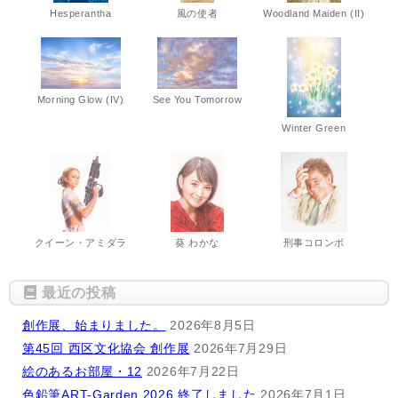
Hesperantha
風の使者
Woodland Maiden (II)
Morning Glow (IV)
See You Tomorrow
Winter Green
クイーン・アミダラ
葵 わかな
刑事コロンボ
最近の投稿
創作展、始まりました。
2026年8月5日
第45回 西区文化協会 創作展
2026年7月29日
絵のあるお部屋・12
2026年7月22日
色鉛筆ART-Garden 2026 終了しました
2026年7月1日