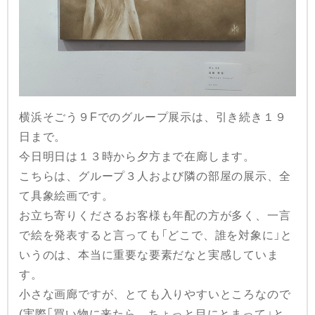
横浜そごう９Fでのグループ展示は、引き続き１９
日まで。
今日明日は１３時から夕方まで在廊します。
こちらは、グループ３人および隣の部屋の展示、全
て具象絵画です。
お立ち寄りくださるお客様も年配の方が多く、一言
で絵を発表すると言っても「どこで、誰を対象に」と
いうのは、本当に重要な要素だなと実感していま
す。
小さな画廊ですが、とても入りやすいところなので
(実際「買い物に来たら、ちょっと目にとまって」と