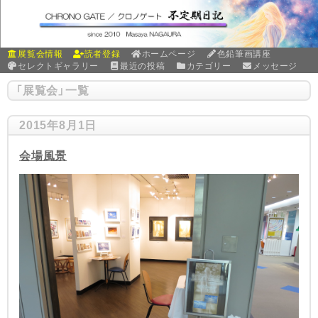
展覧会情報
読者登録
ホームページ
色鉛筆画講座
セレクトギャラリー
最近の投稿
カテゴリー
メッセージ
「
展覧会
」
一覧
2015年8月1日
会場風景