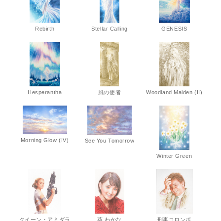
Rebirth
Stellar Calling
GENESIS
Hesperantha
風の使者
Woodland Maiden (II)
Morning Glow (IV)
See You Tomorrow
Winter Green
クイーン・アミダラ
葵 わかな
刑事コロンボ