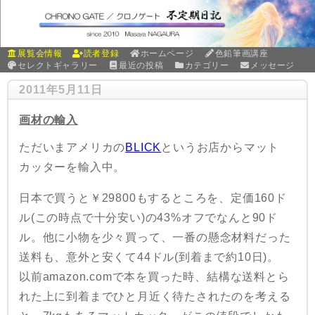
展覧会情報
読者登録
ホームページ
色鉛筆画講座
セレクトギャラリー
最近の投稿
カテゴリー
メッセージ
2011年5月11日
画材の輸入
ただいまアメリカの
BLICK
というお店からマット
カッターを輸入中。
日本で買うと￥29800もするところを、定価160ド
ル(この時点で十分安い)の43%オフでなんと90ド
ル。他に小物を少々買って、一番の懸念材料だった
送料も、意外と安くて44ドル(到着まで約10日)。
以前amazon.comで本を買った時、結構な送料とら
れた上に到着までひと月近く待たされたのを考える