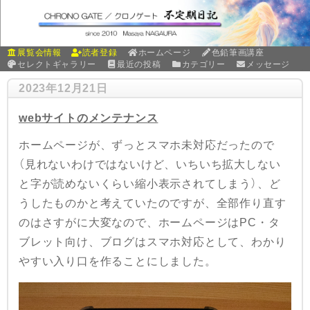
展覧会情報
読者登録
ホームページ
色鉛筆画講座
セレクトギャラリー
最近の投稿
カテゴリー
メッセージ
2023年12月21日
webサイトのメンテナンス
ホームページが、ずっとスマホ未対応だったので
（見れないわけではないけど、いちいち拡大しない
と字が読めないくらい縮小表示されてしまう）、ど
うしたものかと考えていたのですが、全部作り直す
のはさすがに大変なので、ホームページはPC・タ
ブレット向け、ブログはスマホ対応として、わかり
やすい入り口を作ることにしました。