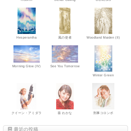
Hesperantha
風の使者
Woodland Maiden (II)
Morning Glow (IV)
See You Tomorrow
Winter Green
クイーン・アミダラ
葵 わかな
刑事コロンボ
最近の投稿