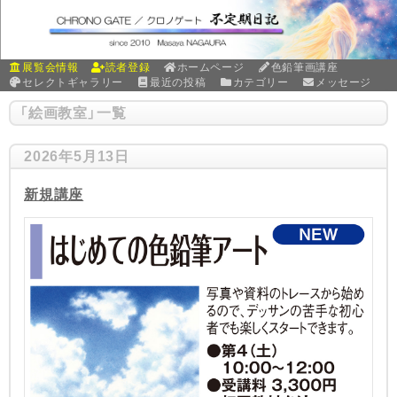
展覧会情報
読者登録
ホームページ
色鉛筆画講座
セレクトギャラリー
最近の投稿
カテゴリー
メッセージ
「
絵画教室
」
一覧
2026年5月13日
新規講座