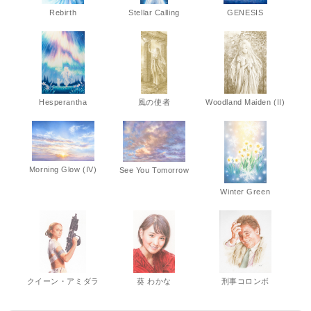
Rebirth
Stellar Calling
GENESIS
Hesperantha
風の使者
Woodland Maiden (II)
Morning Glow (IV)
See You Tomorrow
Winter Green
クイーン・アミダラ
葵 わかな
刑事コロンボ