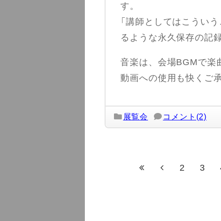
す。
「講師としてはこういう
るような永久保存の記
音楽は、会場BGMで楽
動画への使用も快くご
展覧会
コメント(2)
2
3