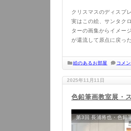
クリスマスのディスプ
実はこの絵、サンタク
ターの画集からイメー
が還流して原点に戻っ
絵のあるお部屋
コメン
2025年11月11日
色鉛筆画教室展・
第3回 長浦将也・色鉛