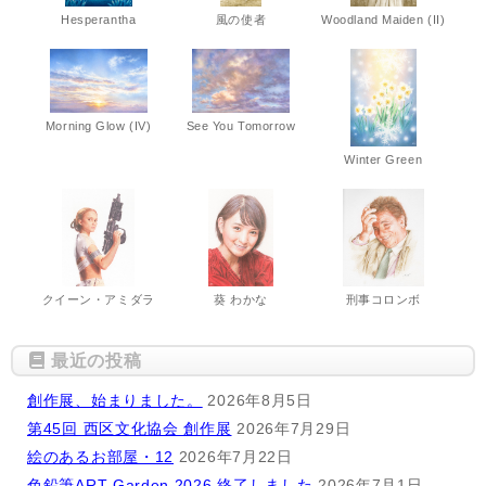
Hesperantha
風の使者
Woodland Maiden (II)
Morning Glow (IV)
See You Tomorrow
Winter Green
クイーン・アミダラ
葵 わかな
刑事コロンボ
最近の投稿
創作展、始まりました。
2026年8月5日
第45回 西区文化協会 創作展
2026年7月29日
絵のあるお部屋・12
2026年7月22日
色鉛筆ART-Garden 2026 終了しました
2026年7月1日