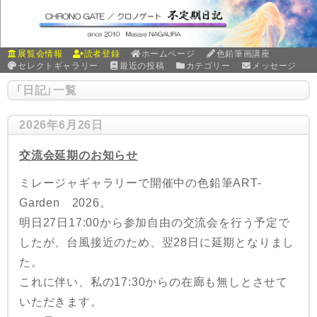
展覧会情報
読者登録
ホームページ
色鉛筆画講座
セレクトギャラリー
最近の投稿
カテゴリー
メッセージ
「
日記
」
一覧
2026年6月26日
交流会延期のお知らせ
ミレージャギャラリーで開催中の色鉛筆ART-
Garden 2026。
明日27日17:00から参加自由の交流会を行う予定で
したが、台風接近のため、翌28日に延期となりまし
た。
これに伴い、私の17:30からの在廊も無しとさせて
いただきます。