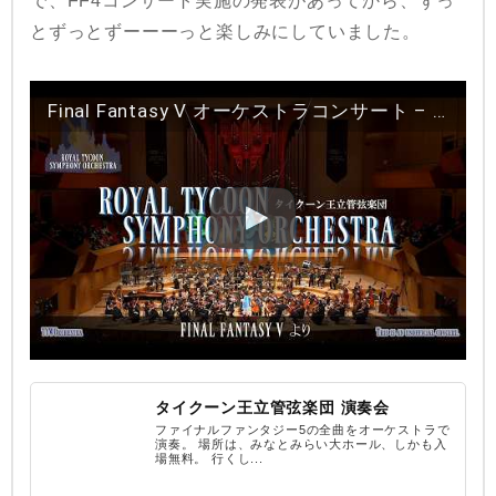
で、FF4コンサート実施の発表があってから、ずっ
とずっとずーーーっと楽しみにしていました。
Final Fantasy V オーケストラコンサート – TYWOrch / タイクーン王立管弦楽団
タイクーン王立管弦楽団 演奏会
ファイナルファンタジー5の全曲をオーケストラで
演奏。 場所は、みなとみらい大ホール、しかも入
場無料。 行くし...