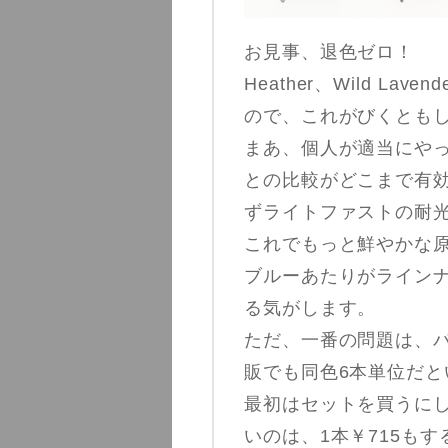
お見事、退色ゼロ！
Heather、Wild L
ので、これがびくとも
まあ、個人が適当にや
との比較がどこまで有
ずライトファストの耐
これでもっと鮮やかな
ブルーあたりがライン
る気がします。
ただ、一番の問題は、
販でも同色6本単位だと
最初はセットを買うに
いのは、1本￥715も