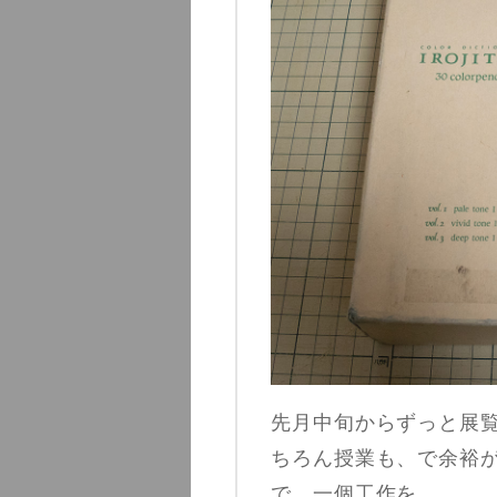
先月中旬からずっと展
ちろん授業も、で余裕
で、一個工作を。