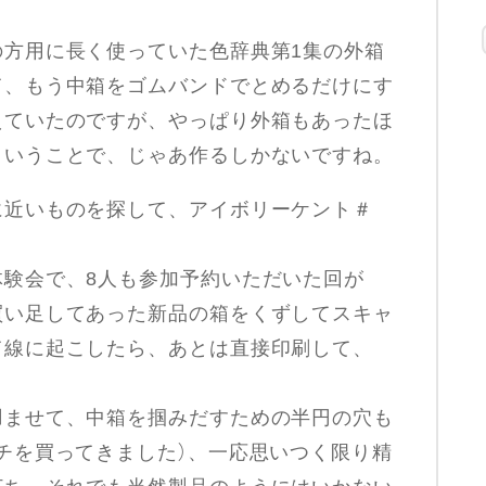
の方用に長く使っていた色辞典第1集の外箱
て、もう中箱をゴムバンドでとめるだけにす
えていたのですが、やっぱり外箱もあったほ
ということで、じゃあ作るしかないですね。
に近いものを探して、アイボリーケント＃
体験会で、8人も参加予約いただいた回が
買い足してあった新品の箱をくずしてスキャ
て線に起こしたら、あとは直接印刷して、
。
凹ませて、中箱を掴みだすための半円の穴も
チを買ってきました）、一応思いつく限り精