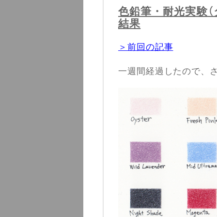
色鉛筆・耐光実験
結果
＞前回の記事
一週間経過したので、